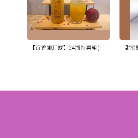
【百香銀耳露】24瓶特惠組(500ml/瓶)
甜酒釀