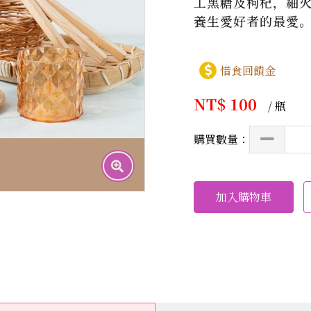
工黑糖及枸杞，細火
養生愛好者的最愛
惜食回饋金
NT$ 100
/ 瓶
購買數量：
加入購物車