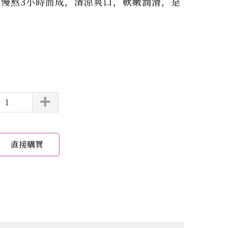
慢熬3小時而成，清涼爽口，軟嫩潤滑，是
。
直接購買