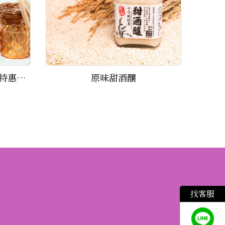
【黑木耳露_無糖】 12瓶特惠組(500ml/瓶)
原味甜酒釀
百
繫
找客服