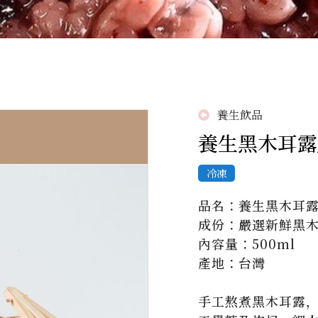
養生飲品
養生黑木耳露_微
冷凍
品名：養生黑木耳露
成份：嚴選新鮮黑木
內容量：500ml

產地：台灣

手工熬煮黑木耳露