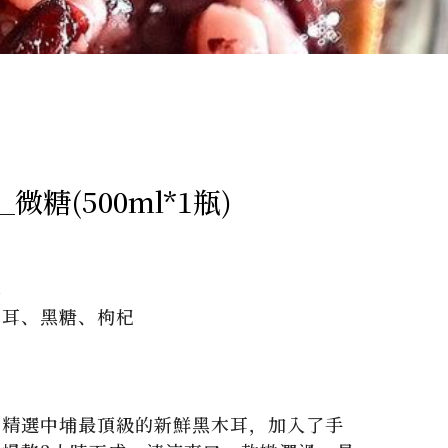
糖(500ml*1瓶)


耳、黑糖、枸杞

，精選中埔最頂級的新鮮黑木耳，加入了手