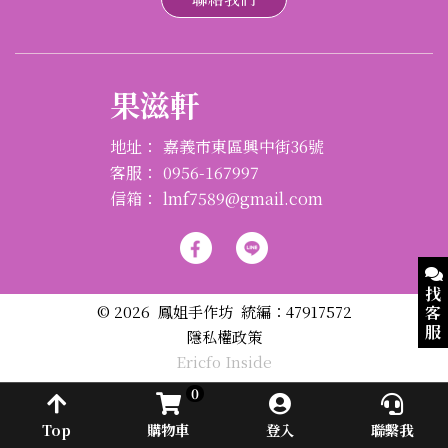
果滋軒
地址：
嘉義市東區興中街36號
客服：
0956-167997
信箱：
lmf7589@gmail.com
找
© 2026 鳳姐手作坊 統編：47917572
客
服
隱私權政策
Ericfo Inside
AI
0
客
服
幫
Top
購物車
登入
聯繫我
手