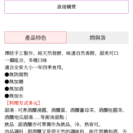
直接購買
產品特色
問與答
傳統手工製作、純天然發酵，味道自然香醇，甜美可口
一個組合，多種口味
適合全家大小一年四季食用。
●無防腐劑
●無加糖
●無加酒
●無加水
【料理方式多元】
甜湯 : 可煮酒釀湯圓、酒釀蛋、酒釀薑母茶、酒釀桂圓茶、
酒釀地瓜甜湯.....等飯後甜點；
飲品 : 甜酒釀亦可單獨作為飲品，冷、熱皆可。
肉品調料 : 甜酒釀又是很天然的調味料，能代替糖和酒，去