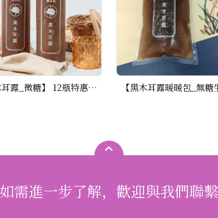
【黑木耳露_微糖】 12瓶特惠組 (500ml/瓶)
如需進一步了解，歡迎與我們聯