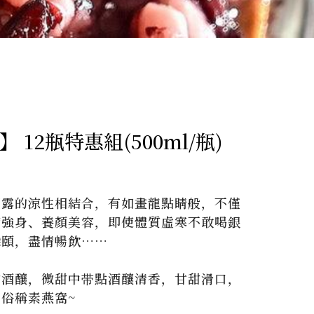
 12瓶特惠組(500ml/瓶)
耳露的涼性相結合，有如畫龍點睛般，不僅
補強身、養顏美容，即使體質虛寒不敢喝銀
頤，盡情暢飲……

甜酒釀，微甜中带點酒釀清香，甘甜滑口，
俗稱素燕窩~