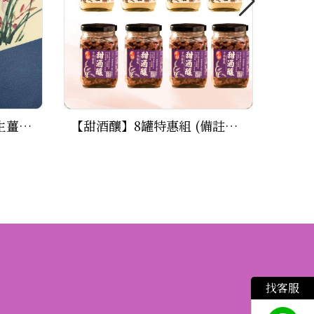
【黑木耳露暖暖包_無糖生薑】12包特惠組(500ml/包)
【甜酒釀】8罐特惠組 (備註紫米、 原味及數量)
繫
找客服