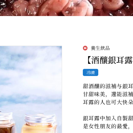
養生飲品
【酒釀銀耳露】
冷凍
甜酒釀的滋補与銀
甘甜味美，還能滋
耳露的人也可大快朵
銀耳露中加入自製
是女性朋友的最愛，